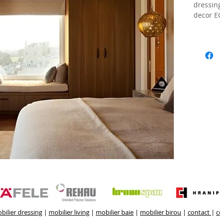
dressing
decor E
Dimensi
Accesor
foarfec
pentru 
Optional
bijuteri
Pret: la
Mobilie
executa 
disponib
bilier dressing
|
mobilier living
|
mobilier baie
|
mobilier birou
|
contact
|
c