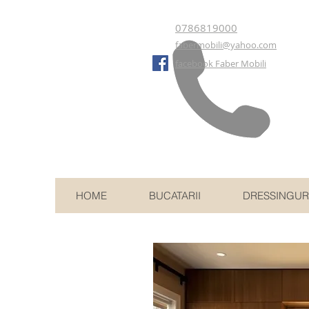
0786819000
fabermobili@yahoo.com
facebook Faber Mobili
HOME
BUCATARII
DRESSINGUR