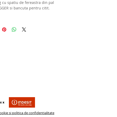
 cu spatiu de fereastra din pal 
GGER si bancuta pentru citit.
uni: 300/260/60 cm.
ii: balamale blum cu amortizare, 
a coborare usi, Aventos HKXS 
ridicare usi suspendate.
: sertare, pernita tapitata, sertar 
i, bara de haine luminata, etc.
 cerere.
rul dressing la comanda se 
la comanda, in functie de spatiul 
il.
ookie si politica de confidentialitate