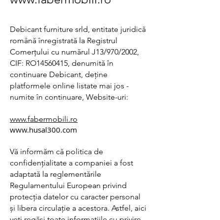
Debicant furniture srld, entitate juridică
română înregistrată la Registrul
Comerțului cu numărul J13/970/2002,
CIF: RO14560415, denumită în
continuare Debicant, deține
platformele online listate mai jos -
numite în continuare, Website-uri:
www.fabermobili.ro
www.husal300.com
Vă informăm că politica de
confidențialitate a companiei a fost
adaptată la reglementările
Regulamentului European privind
protecția datelor cu caracter personal
și libera circulație a acestora. Astfel, aici
veți regăsi toate informațiile cu privire