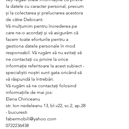
la datele cu caracter personal, precum
și la colectarea și prelucrarea acestora
de către Debicant.
Vă mulțumim pentru încrederea pe
care ne-o acordați și vă asigurăm că
facem toate eforturile pentru a
gestiona datele personale în mod
responsabil. Vă rugăm să nu ezitați să
ne contactați cu privire la orice
informație referitoare la acest subiect -
specialiștii noștri sunt gata oricând să
vă răspundă la întrebări.
Vă rugăm să ne contactați folosind
informațiile de mai jos:
Elena Chiriceanu
str. Ion nedeleanu 13, bl.v22, sc.2, ap.28
- bucuresti
fabermobili@yahoo.com
0722236438