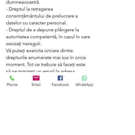
dumneavoastră.
- Dreptul la retragerea
consimțământului de prelucrare a
datelor cu caracter personal.
- Dreptul de a depune plângere la
autoritatea competentă, în cazul în care
sesizați nereguli.
Vă puteți exercita oricare dintre
drepturile enumerate mai sus în orice
moment. Tot ce trebuie să faceți este
să ne trimiteți un email la adresa
fabermobili@yahoo.com
cu solicitarea
Phone
Email
Facebook
WhatsApp
dumneavoastră, iar noi ne vom asigura
că aceasta este îndeplinită în cel mai
scurt timp.
Cât timp sunt stocate datele cu
caracter personal de către Debicant ?
Datele cu caracter personal - altele în