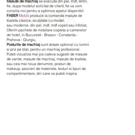
Masute de machiaj
se executa din pal, mdf, lemn,
fie, dupa modelul solicitat de client, fie va vom
COMANDA
consilia noi pentru a optimiza spatiul disponibil.
FABER
Mobili
produce la comanda masute de
toaleta clasice, sculptate cu model,
sau moderne, din pal, mdf, mdf vopsit sau infoliat,
Oferim pachete de mobilare copleta a camerelor
de hotel, in Bucuresti - Brasov - Constanta -
Prahova - Giurgiu,
Posturile de machiaj
sunt dotate optional cu lumini
si priz pe blat, pentru un machiaj profesional.
Puteti vizualiza mai jos cateva sugestii de masute
de vanite, masute de machiaj, masute de toaleta,
sau cea mai noua denumire, posturi de
makeup, asocieri de materiale, texturi si tipuri de
compartimentare, din care va puteti inspira.
MASUTA DE MACHIAJ - cu sertare
MASUTA
DE
MACHIAJ
din
pal
alb
si
mdf