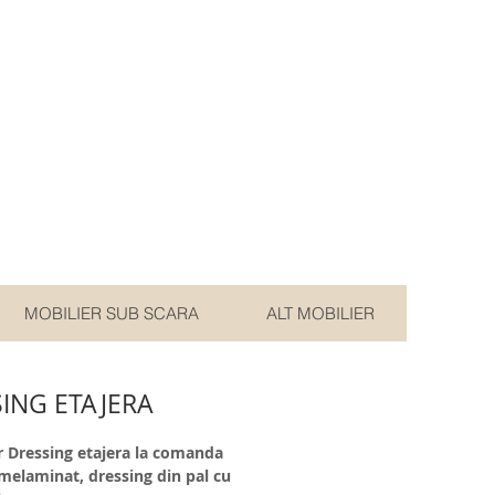
MOBILIER SUB SCARA
ALT MOBILIER
ING ETAJERA
r Dressing etajera la comanda 
 melaminat, dressing din pal cu 