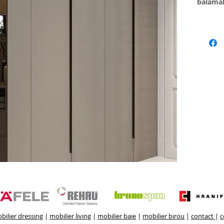
balamal
Dimensi
Accesor
sau Tip
Optional
bijuteri
Pret: la
Mobilie
executa
spatiul 
bilier dressing
|
mobilier living
|
mobilier baie
|
mobilier birou
|
contact
|
c