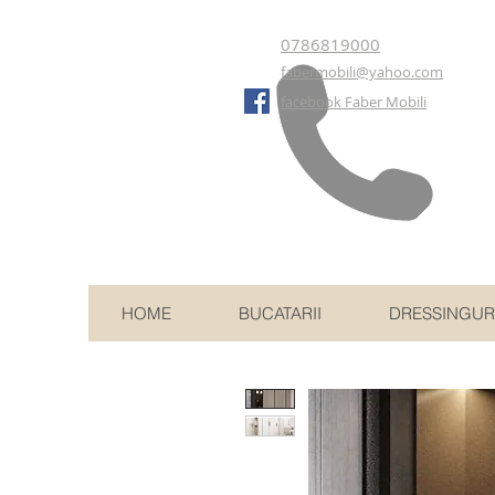
0786819000
fabermobili@yahoo.com
facebook Faber Mobili
HOME
BUCATARII
DRESSINGUR