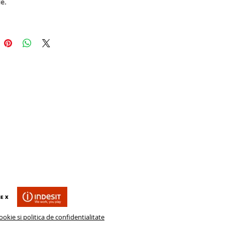
e.
uni: 230/250/60 cm.
ii: Balamale Blum cu amortizare 
-on Blum, profil maner vopsit.
: sertare, lift haine, sertar 
i, bara de haine luminata, etc.
 cerere.
rul dressing la comanda se 
 la comanda, in functie de 
disponibil.
ookie si politica de confidentialitate